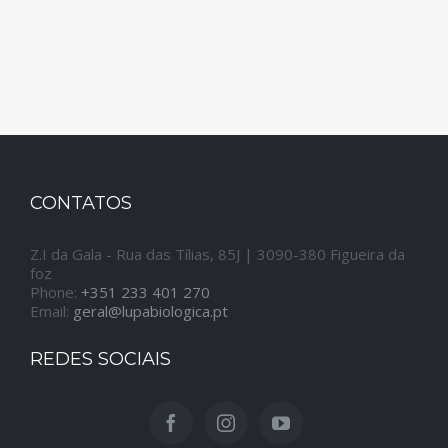
CONTATOS
Z.I da Gala - Rua das Tílias, 85J | 3090-380 Figueira da
foz
Phone:
+351 233 401 270
Email:
geral@lupabiologica.pt
REDES SOCIAIS